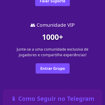
Falar Suporte
👥 Comunidade VIP
1000+
Junte-se a uma comunidade exclusiva de
jogadores e compartilhe experiências!
Entrar Grupo
📱 Como Seguir no Telegram