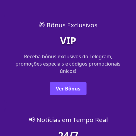
🎁 Bônus Exclusivos
VIP
Receba bônus exclusivos do Telegram,
promoções especiais e códigos promocionais
únicos!
Ver Bônus
📢 Notícias em Tempo Real
24/7