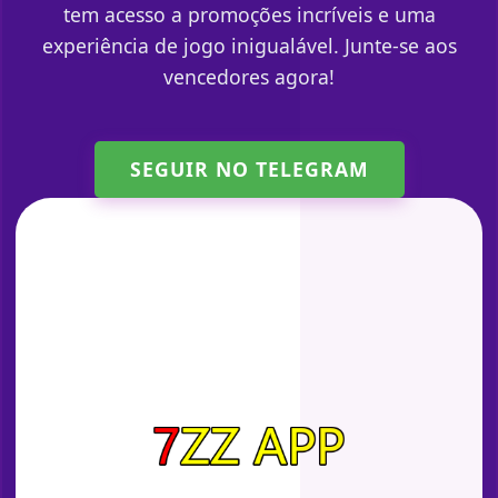
tem acesso a promoções incríveis e uma
experiência de jogo inigualável. Junte-se aos
vencedores agora!
SEGUIR NO TELEGRAM