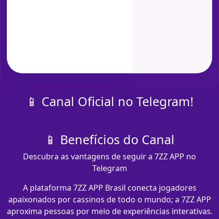
📱 Canal Oficial no Telegram!
📱 Benefícios do Canal
Descubra as vantagens de seguir a 7ZZ APP no
Telegram
A plataforma 7ZZ APP Brasil conecta jogadores
apaixonados por cassinos de todo o mundo; a 7ZZ APP
aproxima pessoas por meio de experiências interativas.