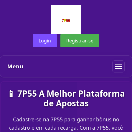
Login
Registrar-se
Menu
📱 7P55 A Melhor Plataforma
de Apostas
Cadastre-se na 7P55 para ganhar bônus no
cadastro e em cada recarga. Com a 7P55, você