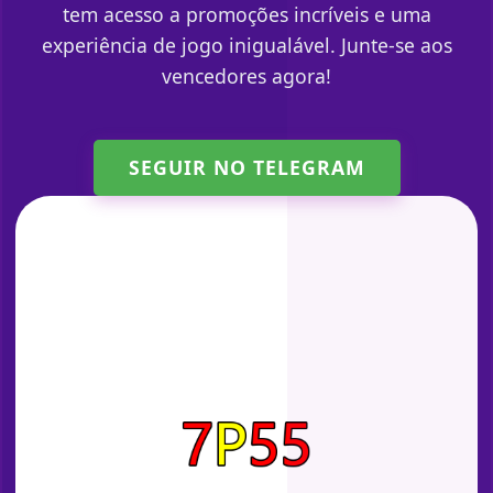
tem acesso a promoções incríveis e uma
experiência de jogo inigualável. Junte-se aos
vencedores agora!
SEGUIR NO TELEGRAM