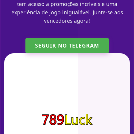
tem acesso a promoções incríveis e uma
experiência de jogo inigualável. Junte-se aos
vencedores agora!
SEGUIR NO TELEGRAM