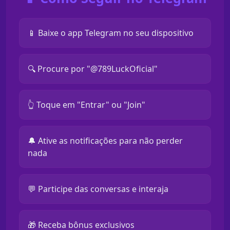
📱 Baixe o app Telegram no seu dispositivo
🔍 Procure por "@789LuckOficial"
👆 Toque em "Entrar" ou "Join"
🔔 Ative as notificações para não perder
nada
💬 Participe das conversas e interaja
🎁 Receba bônus exclusivos