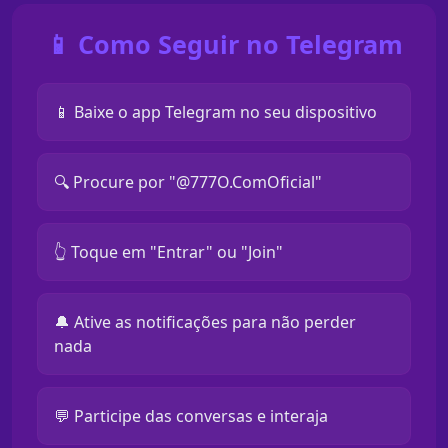
📱 Como Seguir no Telegram
📱 Baixe o app Telegram no seu dispositivo
🔍 Procure por "@777O.ComOficial"
👆 Toque em "Entrar" ou "Join"
🔔 Ative as notificações para não perder
nada
💬 Participe das conversas e interaja