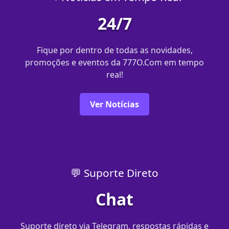
24/7
Fique por dentro de todas as novidades,
promoções e eventos da 777O.Com em tempo
real!
Ver Notícias
💬 Suporte Direto
Chat
Suporte direto via Telegram, respostas rápidas e