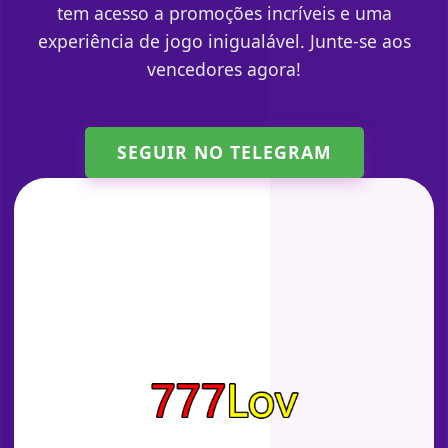
tem acesso a promoções incríveis e uma
experiência de jogo inigualável. Junte-se aos
vencedores agora!
SEGUIR NO TELEGRAM