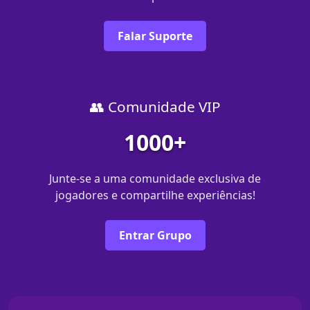
Falar Suporte
👥 Comunidade VIP
1000+
Junte-se a uma comunidade exclusiva de
jogadores e compartilhe experiências!
Entrar Grupo