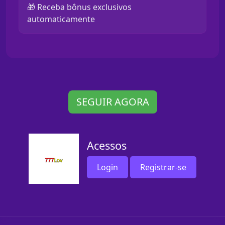
🎁 Receba bônus exclusivos
automaticamente
SEGUIR AGORA
Acessos
Login
Registrar-se