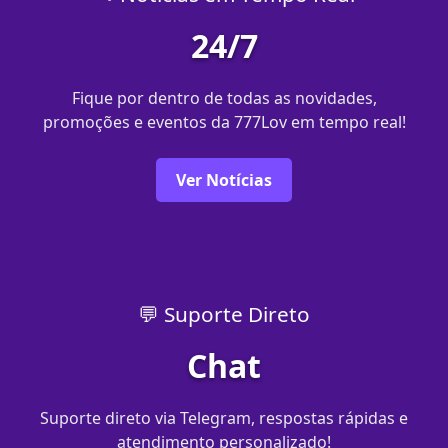
24/7
Fique por dentro de todas as novidades,
promoções e eventos da 777Lov em tempo real!
Ver Notícias
💬 Suporte Direto
Chat
Suporte direto via Telegram, respostas rápidas e
atendimento personalizado!