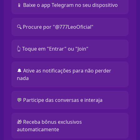
📱 Baixe o app Telegram no seu dispositivo
🔍 Procure por "@777LeoOficial"
👆 Toque em "Entrar" ou "Join"
🔔 Ative as notificações para não perder
nada
💬 Participe das conversas e interaja
🎁 Receba bônus exclusivos
automaticamente