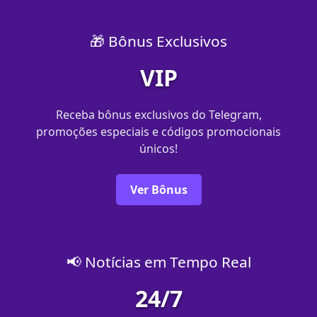
🎁 Bônus Exclusivos
VIP
Receba bônus exclusivos do Telegram,
promoções especiais e códigos promocionais
únicos!
Ver Bônus
📢 Notícias em Tempo Real
24/7