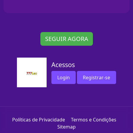
SEGUIR AGORA
Acessos
Login
Registrar-se
Políticas de Privacidade
Termos e Condições
Sitemap