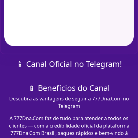
📱 Canal Oficial no Telegram!
📱 Benefícios do Canal
Descubra as vantagens de seguir a 777Dna.Com no
Telegram
A 777Dna.Com faz de tudo para atender a todos os
clientes — com a credibilidade oficial da plataforma
777Dna.Com Brasil , saques rápidos e bem-vindo à