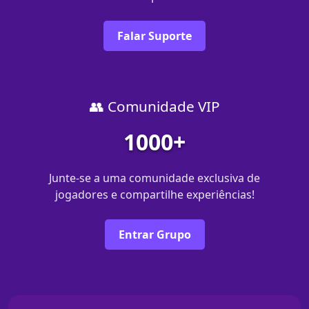
Falar Suporte
👥 Comunidade VIP
1000+
Junte-se a uma comunidade exclusiva de
jogadores e compartilhe experiências!
Entrar Grupo