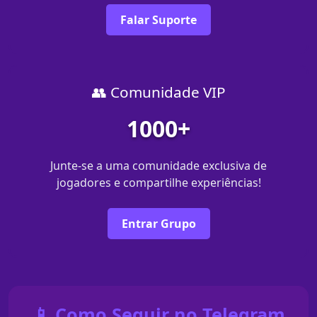
Falar Suporte
👥 Comunidade VIP
1000+
Junte-se a uma comunidade exclusiva de
jogadores e compartilhe experiências!
Entrar Grupo
📱 Como Seguir no Telegram