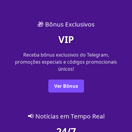
🎁 Bônus Exclusivos
VIP
Receba bônus exclusivos do Telegram,
promoções especiais e códigos promocionais
únicos!
Ver Bônus
📢 Notícias em Tempo Real
24/7