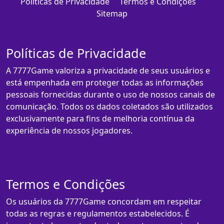
Políticas de Privacidade
Termos e Condições
Sitemap
Políticas de Privacidade
A 7777Game valoriza a privacidade de seus usuários e
está empenhada em proteger todas as informações
pessoais fornecidas durante o uso de nossos canais de
comunicação. Todos os dados coletados são utilizados
exclusivamente para fins de melhoria contínua da
experiência de nossos jogadores.
Termos e Condições
Os usuários da 7777Game concordam em respeitar
todas as regras e regulamentos estabelecidos. É