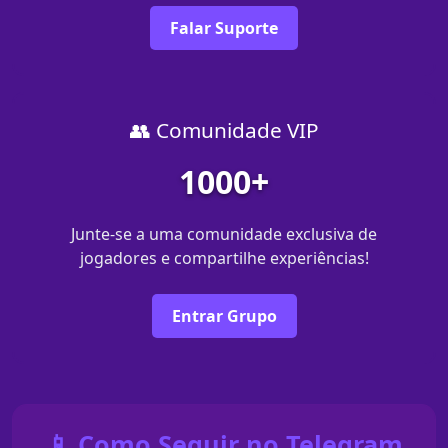
Falar Suporte
👥 Comunidade VIP
1000+
Junte-se a uma comunidade exclusiva de
jogadores e compartilhe experiências!
Entrar Grupo
📱 Como Seguir no Telegram