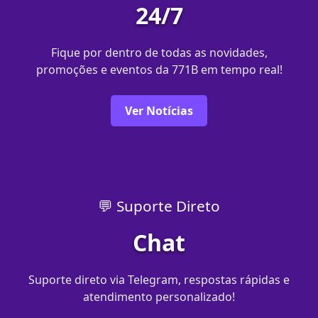
24/7
Fique por dentro de todas as novidades,
promoções e eventos da 771B em tempo real!
Ver Notícias
💬 Suporte Direto
Chat
Suporte direto via Telegram, respostas rápidas e
atendimento personalizado!