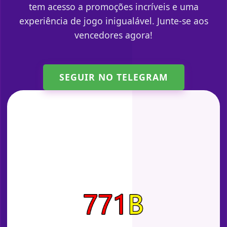
tem acesso a promoções incríveis e uma
experiência de jogo inigualável. Junte-se aos
vencedores agora!
SEGUIR NO TELEGRAM