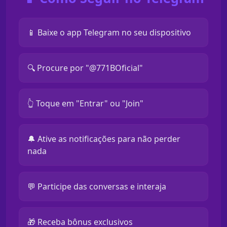
📱 Baixe o app Telegram no seu dispositivo
🔍 Procure por "@771BOficial"
👆 Toque em "Entrar" ou "Join"
🔔 Ative as notificações para não perder
nada
💬 Participe das conversas e interaja
🎁 Receba bônus exclusivos