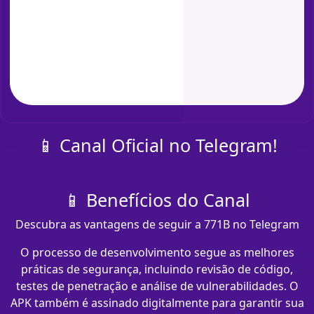
📱 Canal Oficial no Telegram!
📱 Benefícios do Canal
Descubra as vantagens de seguir a 771B no Telegram
O processo de desenvolvimento segue as melhores
práticas de segurança, incluindo revisão de código,
testes de penetração e análise de vulnerabilidades. O
APK também é assinado digitalmente para garantir sua