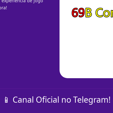
 experiência de jogo
ora!
📱 Canal Oficial no Telegram!