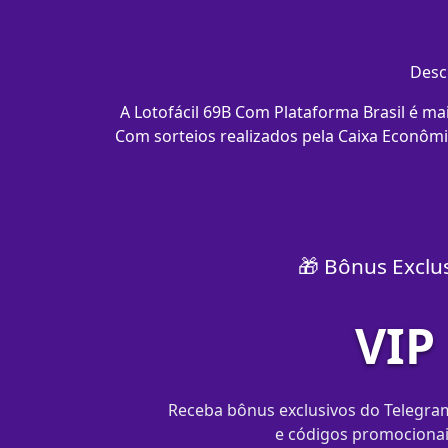
Desc
A Lotofácil 69B Com Plataforma Brasil é ma
Com sorteios realizados pela Caixa Econômi
🎁 Bônus Exclu
VIP
Receba bônus exclusivos do Telegra
e códigos promocionai