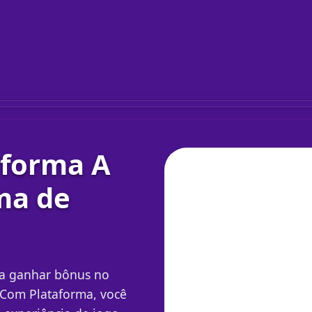
aforma A
ma de
ra ganhar bônus no
 Com Plataforma, você