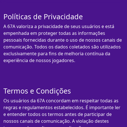
Políticas de Privacidade
A 67A valoriza a privacidade de seus usuários e está
empenhada em proteger todas as informações
pessoais fornecidas durante o uso de nossos canais de
comunicação. Todos os dados coletados são utilizados
exclusivamente para fins de melhoria contínua da
experiência de nossos jogadores.
Termos e Condições
Os usuários da 67A concordam em respeitar todas as
regras e regulamentos estabelecidos. É importante ler
e entender todos os termos antes de participar de
nossos canais de comunicação. A violação destes