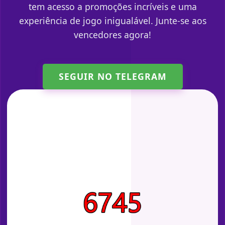
tem acesso a promoções incríveis e uma
experiência de jogo inigualável. Junte-se aos
vencedores agora!
SEGUIR NO TELEGRAM