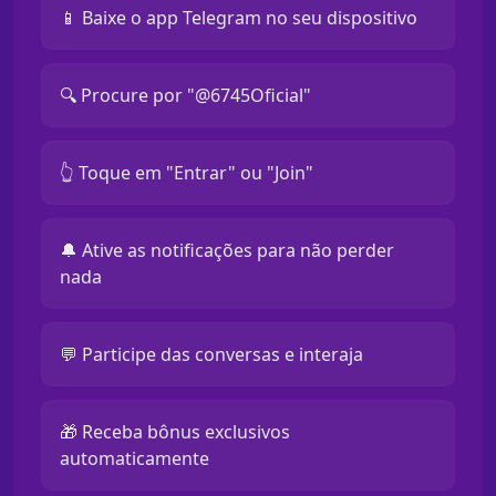
📱 Baixe o app Telegram no seu dispositivo
🔍 Procure por "@6745Oficial"
👆 Toque em "Entrar" ou "Join"
🔔 Ative as notificações para não perder
nada
💬 Participe das conversas e interaja
🎁 Receba bônus exclusivos
automaticamente