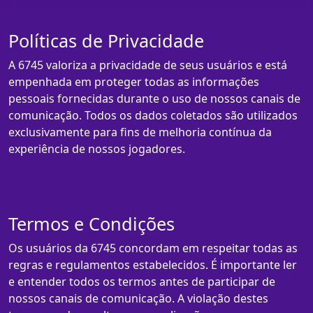
Políticas de Privacidade
A 6745 valoriza a privacidade de seus usuários e está
empenhada em proteger todas as informações
pessoais fornecidas durante o uso de nossos canais de
comunicação. Todos os dados coletados são utilizados
exclusivamente para fins de melhoria contínua da
experiência de nossos jogadores.
Termos e Condições
Os usuários da 6745 concordam em respeitar todas as
regras e regulamentos estabelecidos. É importante ler
e entender todos os termos antes de participar de
nossos canais de comunicação. A violação destes