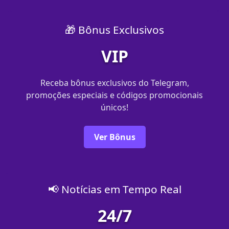
🎁 Bônus Exclusivos
VIP
Receba bônus exclusivos do Telegram,
promoções especiais e códigos promocionais
únicos!
Ver Bônus
📢 Notícias em Tempo Real
24/7