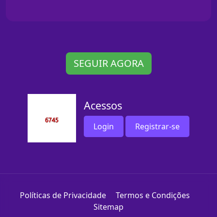
SEGUIR AGORA
Acessos
Login
Registrar-se
Políticas de Privacidade
Termos e Condições
Sitemap