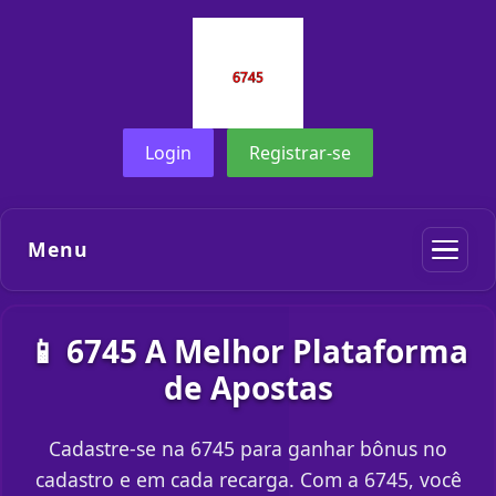
Login
Registrar-se
Menu
📱 6745 A Melhor Plataforma
de Apostas
Cadastre-se na 6745 para ganhar bônus no
cadastro e em cada recarga. Com a 6745, você