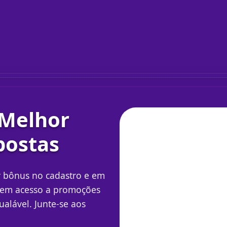
 Melhor
postas
r bônus no cadastro e em
 tem acesso a promoções
ualável. Junte-se aos