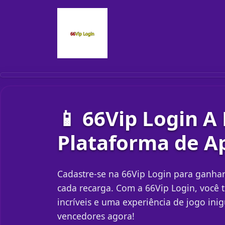
📱 66Vip Login A
Plataforma de A
Cadastre-se na 66Vip Login para ganha
cada recarga. Com a 66Vip Login, você
incríveis e uma experiência de jogo inig
vencedores agora!