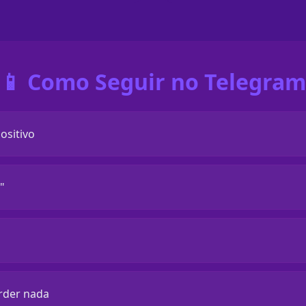
📱 Como Seguir no Telegram
ositivo
"
erder nada