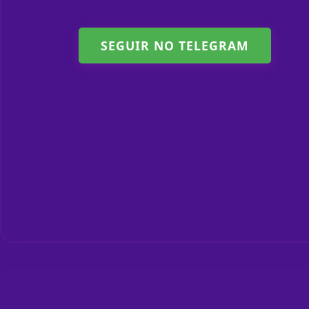
SEGUIR NO TELEGRAM