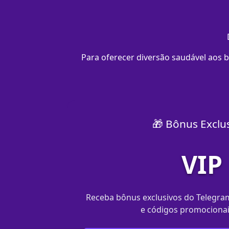
Para oferecer diversão saudável aos b
🎁 Bônus Exclu
VIP
Receba bônus exclusivos do Telegra
e códigos promocionai