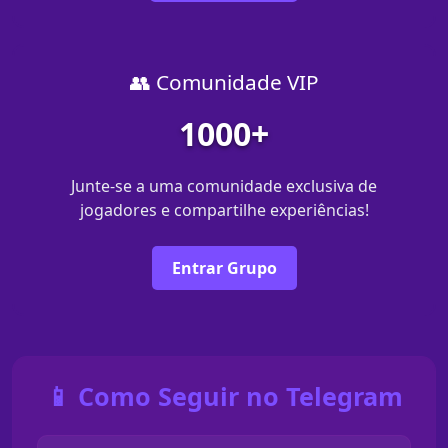
👥 Comunidade VIP
1000+
Junte-se a uma comunidade exclusiva de
jogadores e compartilhe experiências!
Entrar Grupo
📱 Como Seguir no Telegram