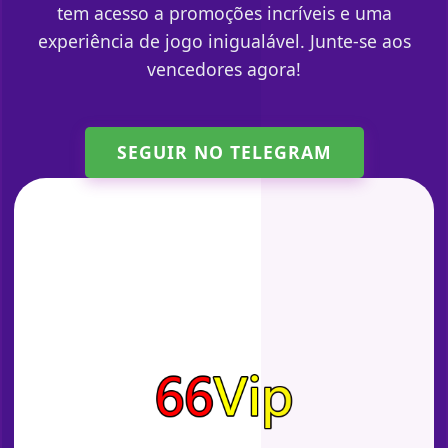
tem acesso a promoções incríveis e uma
experiência de jogo inigualável. Junte-se aos
vencedores agora!
SEGUIR NO TELEGRAM