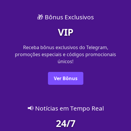
🎁 Bônus Exclusivos
VIP
Receba bônus exclusivos do Telegram,
promoções especiais e códigos promocionais
únicos!
Ver Bônus
📢 Notícias em Tempo Real
24/7