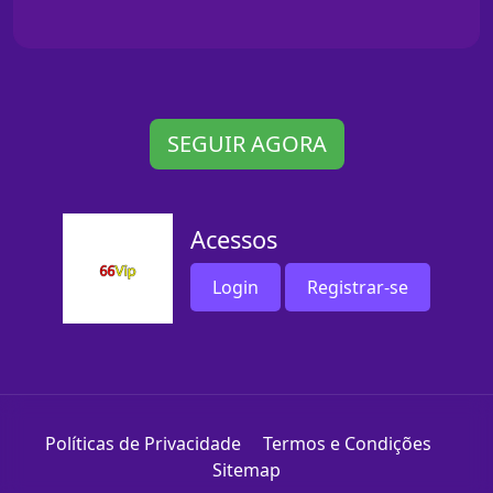
SEGUIR AGORA
Acessos
Login
Registrar-se
Políticas de Privacidade
Termos e Condições
Sitemap