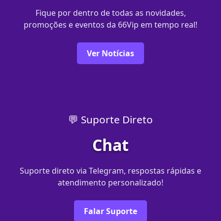
Fique por dentro de todas as novidades,
promoções e eventos da 66Vip em tempo real!
Ver Notícias
💬 Suporte Direto
Chat
Suporte direto via Telegram, respostas rápidas e
atendimento personalizado!
Falar Suporte