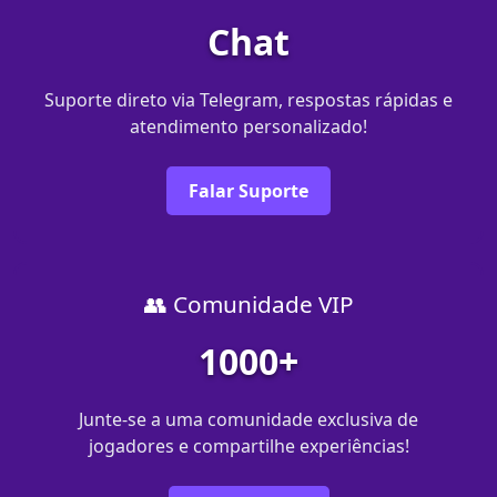
Chat
Suporte direto via Telegram, respostas rápidas e
atendimento personalizado!
Falar Suporte
👥 Comunidade VIP
1000+
Junte-se a uma comunidade exclusiva de
jogadores e compartilhe experiências!