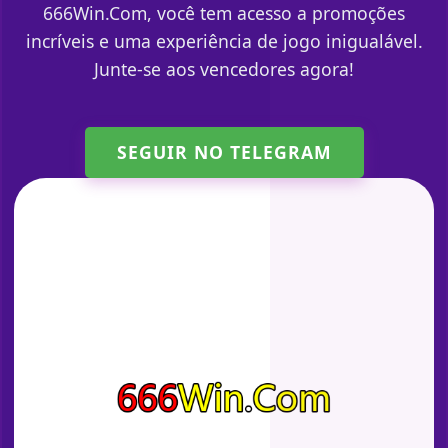
666Win.Com, você tem acesso a promoções
incríveis e uma experiência de jogo inigualável.
Junte-se aos vencedores agora!
SEGUIR NO TELEGRAM