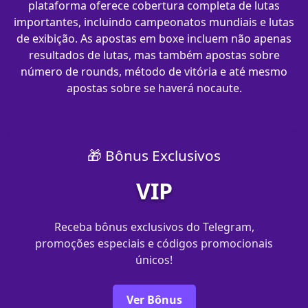
plataforma oferece cobertura completa de lutas
importantes, incluindo campeonatos mundiais e lutas
de exibição. As apostas em boxe incluem não apenas
resultados de lutas, mas também apostas sobre
número de rounds, método de vitória e até mesmo
apostas sobre se haverá nocaute.
🎁 Bônus Exclusivos
VIP
Receba bônus exclusivos do Telegram,
promoções especiais e códigos promocionais
únicos!
Ver Bônus