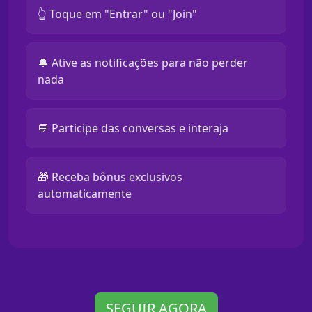
👆 Toque em "Entrar" ou "Join"
🔔 Ative as notificações para não perder
nada
💬 Participe das conversas e interaja
🎁 Receba bônus exclusivos
automaticamente
SEGUIR AGORA