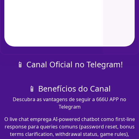
📱 Canal Oficial no Telegram!
📱 Benefícios do Canal
Descubra as vantagens de seguir a 666U APP no
Telegram
O live chat emprega AI-powered chatbot como first-line
response para queries comuns (password reset, bonus
terms clarification, withdrawal status, game rules),