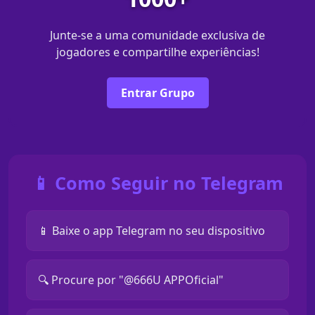
Junte-se a uma comunidade exclusiva de
jogadores e compartilhe experiências!
Entrar Grupo
📱 Como Seguir no Telegram
📱 Baixe o app Telegram no seu dispositivo
🔍 Procure por "@666U APPOficial"