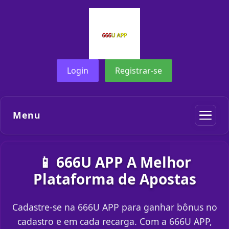
Login
Registrar-se
Menu
📱 666U APP A Melhor
Plataforma de Apostas
Cadastre-se na 666U APP para ganhar bônus no
cadastro e em cada recarga. Com a 666U APP,