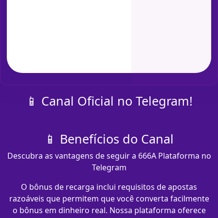
📱 Canal Oficial no Telegram!
📱 Benefícios do Canal
Descubra as vantagens de seguir a 666A Plataforma no
Telegram
O bônus de recarga inclui requisitos de apostas
razoáveis que permitem que você converta facilmente
o bônus em dinheiro real. Nossa plataforma oferece