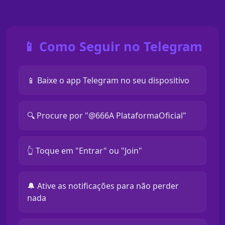
📱 Como Seguir no Telegram
📱 Baixe o app Telegram no seu dispositivo
🔍 Procure por "@666A PlataformaOficial"
👆 Toque em "Entrar" ou "Join"
🔔 Ative as notificações para não perder
nada