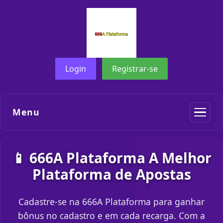
Login
Registrar-se
Menu
📱 666A Plataforma A Melhor
Plataforma de Apostas
Cadastre-se na 666A Plataforma para ganhar
bônus no cadastro e em cada recarga. Com a