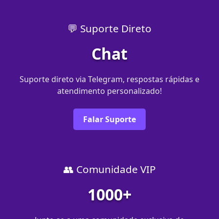
💬 Suporte Direto
Chat
Suporte direto via Telegram, respostas rápidas e
atendimento personalizado!
Falar Suporte
👥 Comunidade VIP
1000+