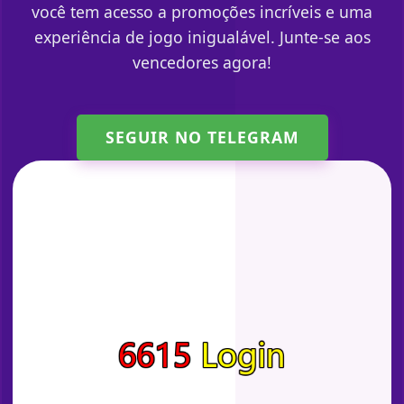
você tem acesso a promoções incríveis e uma
experiência de jogo inigualável. Junte-se aos
vencedores agora!
SEGUIR NO TELEGRAM