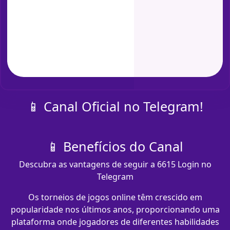
📱 Canal Oficial no Telegram!
📱 Benefícios do Canal
Descubra as vantagens de seguir a 6615 Login no
Telegram
Os torneios de jogos online têm crescido em
popularidade nos últimos anos, proporcionando uma
plataforma onde jogadores de diferentes habilidades