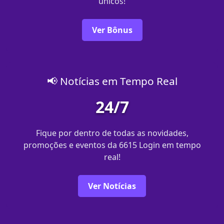
únicos!
Ver Bônus
📢 Notícias em Tempo Real
24/7
Fique por dentro de todas as novidades,
promoções e eventos da 6615 Login em tempo
real!
Ver Notícias