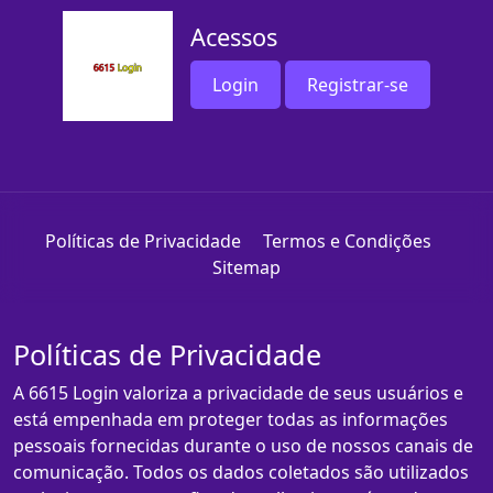
Acessos
Login
Registrar-se
Políticas de Privacidade
Termos e Condições
Sitemap
Políticas de Privacidade
A 6615 Login valoriza a privacidade de seus usuários e
está empenhada em proteger todas as informações
pessoais fornecidas durante o uso de nossos canais de
comunicação. Todos os dados coletados são utilizados