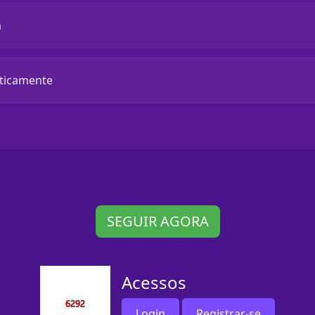
a
aticamente
SEGUIR AGORA
Acessos
Login
Registrar-se