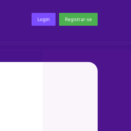
Login
Registrar-se