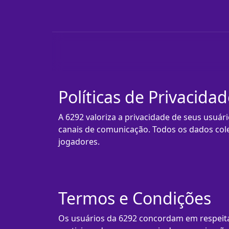
Políticas de Privacida
A 6292 valoriza a privacidade de seus usuá
canais de comunicação. Todos os dados cole
jogadores.
Termos e Condições
Os usuários da 6292 concordam em respeitar