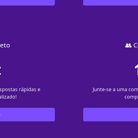
reto
👥 
t
espostas rápidas e
Junte-se a uma com
lizado!
compa
e