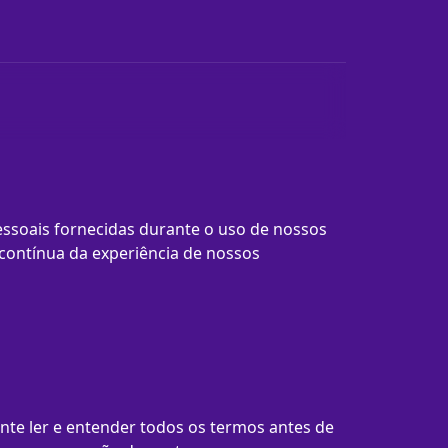
essoais fornecidas durante o uso de nossos
 contínua da experiência de nossos
nte ler e entender todos os termos antes de