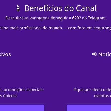
📱 Benefícios do Canal
Descubra as vantagens de seguir a 6292 no Telegram
nline mais profissional do mundo — com foco em segurança,
sivos
📢 Notí
m, promoções especiais
Fique por dentro d
s únicos!
eventos 