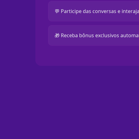
💬 Participe das conversas e interaj
🎁 Receba bônus exclusivos autom