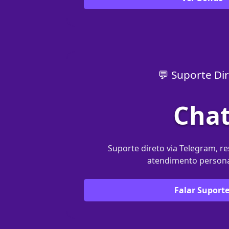
💬 Suporte Di
Cha
Suporte direto via Telegram, r
atendimento persona
Falar Suport