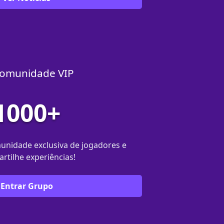
Comunidade VIP
1000+
unidade exclusiva de jogadores e
rtilhe experiências!
Entrar Grupo