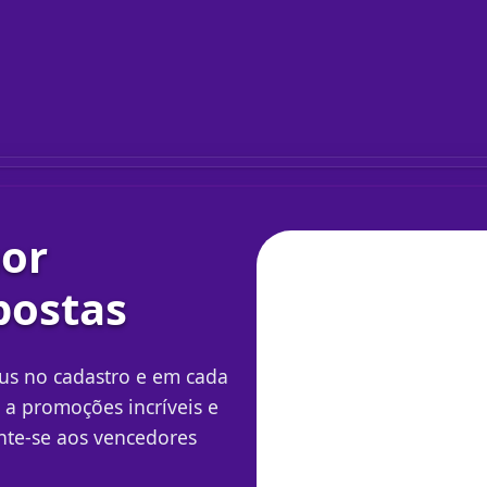
hor
postas
us no cadastro e em cada
 a promoções incríveis e
unte-se aos vencedores