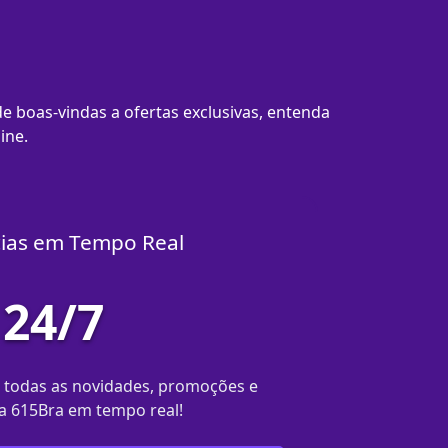
e boas-vindas a ofertas exclusivas, entenda
ine.
cias em Tempo Real
24/7
e todas as novidades, promoções e
a 615Bra em tempo real!