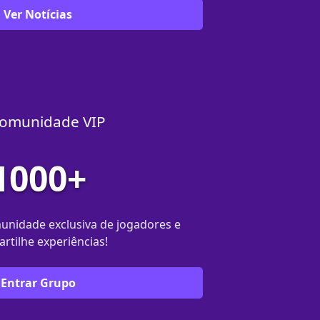
Ver Notícias
Comunidade VIP
1000+
unidade exclusiva de jogadores e
rtilhe experiências!
Entrar Grupo