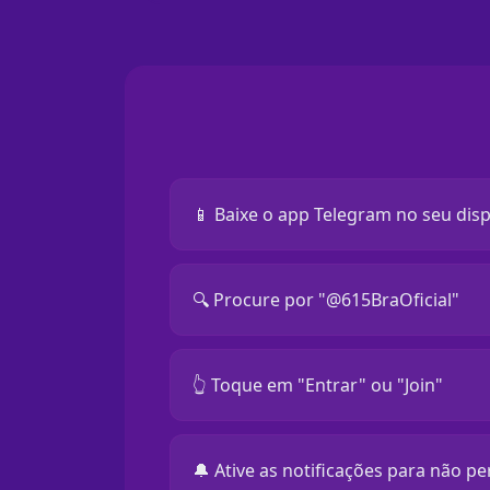
📱 Baixe o app Telegram no seu disp
🔍 Procure por "@615BraOficial"
👆 Toque em "Entrar" ou "Join"
🔔 Ative as notificações para não p