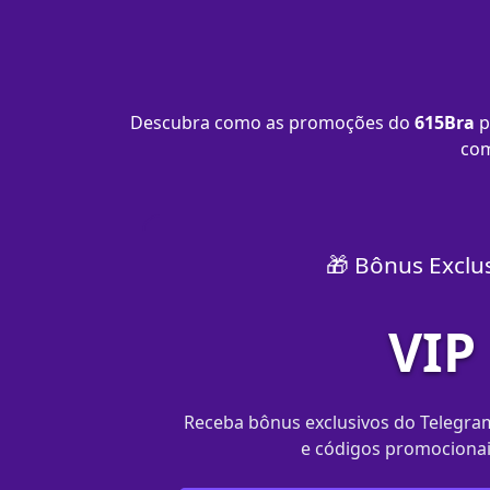
Descubra como as promoções do
615Bra
p
com
🎁 Bônus Exclu
VIP
Receba bônus exclusivos do Telegra
e códigos promocionai