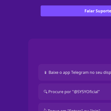
Falar Suport
📱 Baixe o app Telegram no seu disp
🔍 Procure por "@5Y5YOficial"