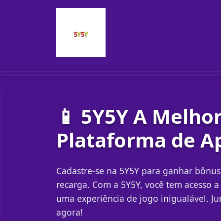
📱 5Y5Y A Melho
Plataforma de A
Cadastre-se na 5Y5Y para ganhar bônus
recarga. Com a 5Y5Y, você tem acesso a
uma experiência de jogo inigualável. J
agora!