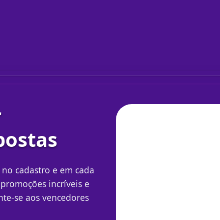
r
postas
 no cadastro e em cada
 promoções incríveis e
unte-se aos vencedores