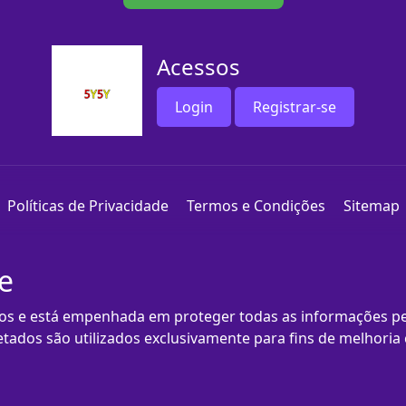
Acessos
Login
Registrar-se
Políticas de Privacidade
Termos e Condições
Sitemap
de
rios e está empenhada em proteger todas as informações p
tados são utilizados exclusivamente para fins de melhoria