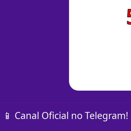
📱 Canal Oficial no Telegram!