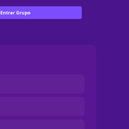
Entrar Grupo