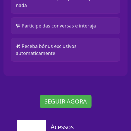
nada
💬 Participe das conversas e interaja
🎁 Receba bônus exclusivos
automaticamente
SEGUIR AGORA
Acessos