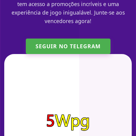
tem acesso a promoções incríveis e uma
experiência de jogo inigualável. Junte-se aos
vencedores agora!
SEGUIR NO TELEGRAM