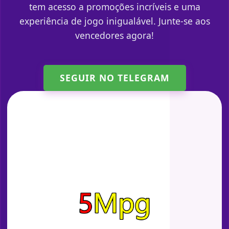
tem acesso a promoções incríveis e uma
experiência de jogo inigualável. Junte-se aos
vencedores agora!
SEGUIR NO TELEGRAM