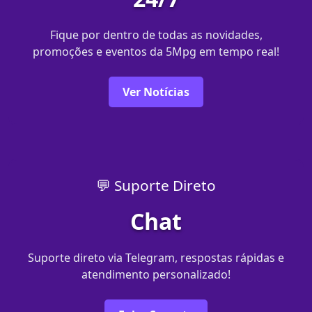
Fique por dentro de todas as novidades,
promoções e eventos da 5Mpg em tempo real!
Ver Notícias
💬 Suporte Direto
Chat
Suporte direto via Telegram, respostas rápidas e
atendimento personalizado!