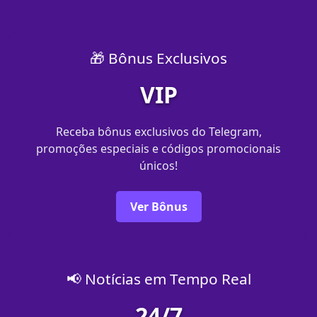
🎁 Bônus Exclusivos
VIP
Receba bônus exclusivos do Telegram,
promoções especiais e códigos promocionais
únicos!
Ver Bônus
📢 Notícias em Tempo Real
24/7