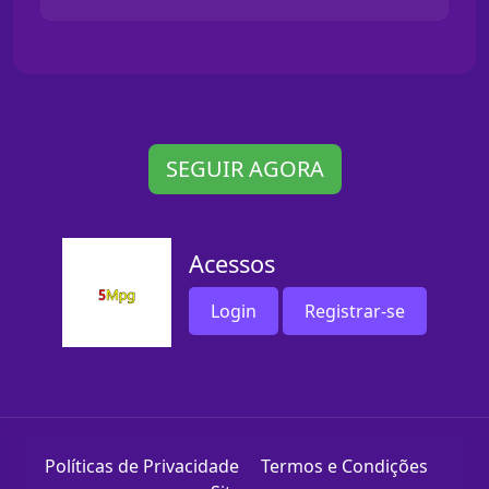
SEGUIR AGORA
Acessos
Login
Registrar-se
Políticas de Privacidade
Termos e Condições