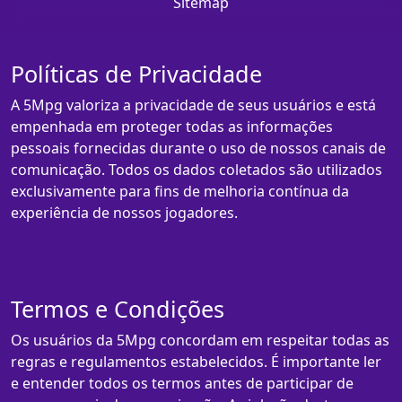
Sitemap
Políticas de Privacidade
A 5Mpg valoriza a privacidade de seus usuários e está
empenhada em proteger todas as informações
pessoais fornecidas durante o uso de nossos canais de
comunicação. Todos os dados coletados são utilizados
exclusivamente para fins de melhoria contínua da
experiência de nossos jogadores.
Termos e Condições
Os usuários da 5Mpg concordam em respeitar todas as
regras e regulamentos estabelecidos. É importante ler
e entender todos os termos antes de participar de