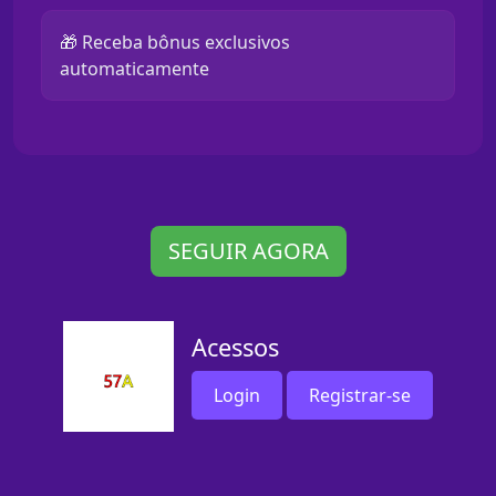
🎁 Receba bônus exclusivos
automaticamente
SEGUIR AGORA
Acessos
Login
Registrar-se