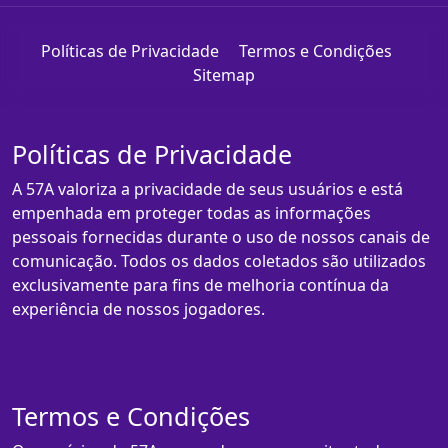
Políticas de Privacidade
Termos e Condições
Sitemap
Políticas de Privacidade
A 57A valoriza a privacidade de seus usuários e está
empenhada em proteger todas as informações
pessoais fornecidas durante o uso de nossos canais de
comunicação. Todos os dados coletados são utilizados
exclusivamente para fins de melhoria contínua da
experiência de nossos jogadores.
Termos e Condições