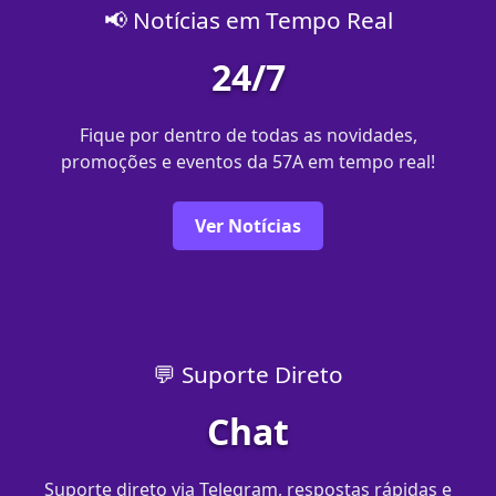
📢 Notícias em Tempo Real
24/7
Fique por dentro de todas as novidades,
promoções e eventos da 57A em tempo real!
Ver Notícias
💬 Suporte Direto
Chat
Suporte direto via Telegram, respostas rápidas e