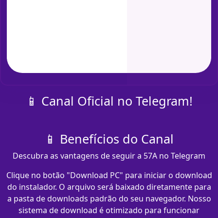
📱 Canal Oficial no Telegram!
📱 Benefícios do Canal
Descubra as vantagens de seguir a 57A no Telegram
Clique no botão "Download PC" para iniciar o download
do instalador. O arquivo será baixado diretamente para
a pasta de downloads padrão do seu navegador. Nosso
sistema de download é otimizado para funcionar