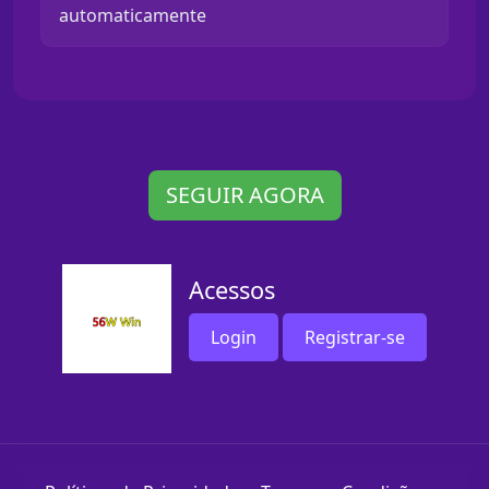
automaticamente
SEGUIR AGORA
Acessos
Login
Registrar-se