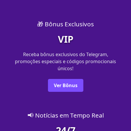
🎁 Bônus Exclusivos
VIP
Receba bônus exclusivos do Telegram,
promoções especiais e códigos promocionais
únicos!
Ver Bônus
📢 Notícias em Tempo Real
24/7