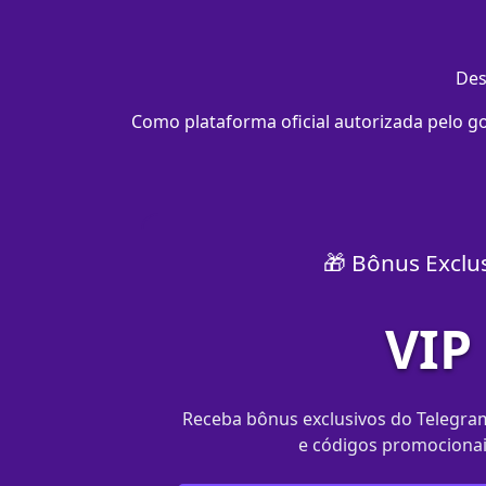
Des
Como plataforma oficial autorizada pelo g
🎁 Bônus Exclu
VIP
Receba bônus exclusivos do Telegra
e códigos promocionai