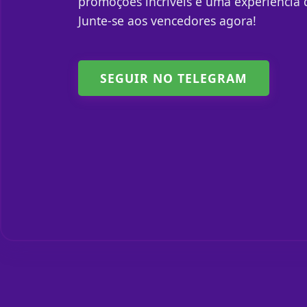
promoções incríveis e uma experiência d
Junte-se aos vencedores agora!
SEGUIR NO TELEGRAM