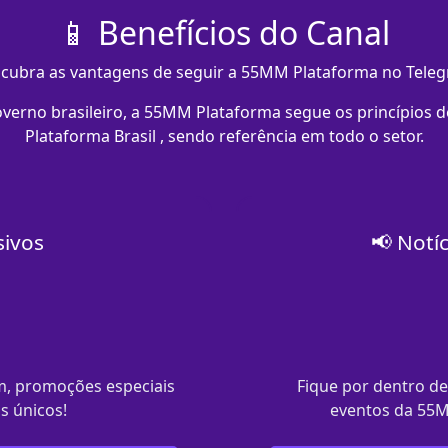
📱 Benefícios do Canal
cubra as vantagens de seguir a 55MM Plataforma no Tele
overno brasileiro, a 55MM Plataforma segue os princípios d
Plataforma Brasil , sendo referência em todo o setor.
sivos
📢 Notí
m, promoções especiais
Fique por dentro d
s únicos!
eventos da 55M