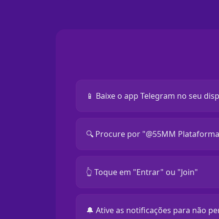
📱 Baixe o app Telegram no seu disp
🔍 Procure por "@55MM PlataformaO
👆 Toque em "Entrar" ou "Join"
🔔 Ative as notificações para não p