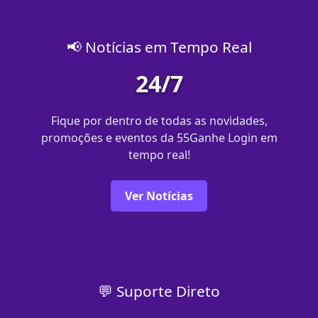
📢 Notícias em Tempo Real
24/7
Fique por dentro de todas as novidades,
promoções e eventos da 55Ganhe Login em
tempo real!
Ver Notícias
💬 Suporte Direto