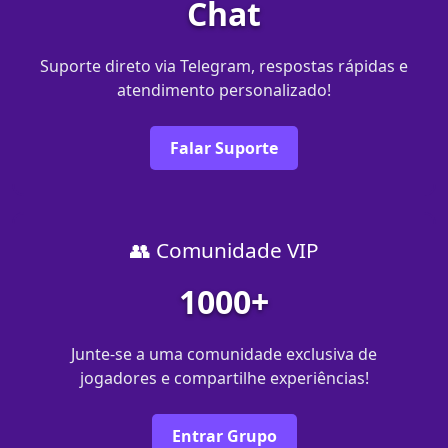
Chat
Suporte direto via Telegram, respostas rápidas e
atendimento personalizado!
Falar Suporte
👥 Comunidade VIP
1000+
Junte-se a uma comunidade exclusiva de
jogadores e compartilhe experiências!
Entrar Grupo