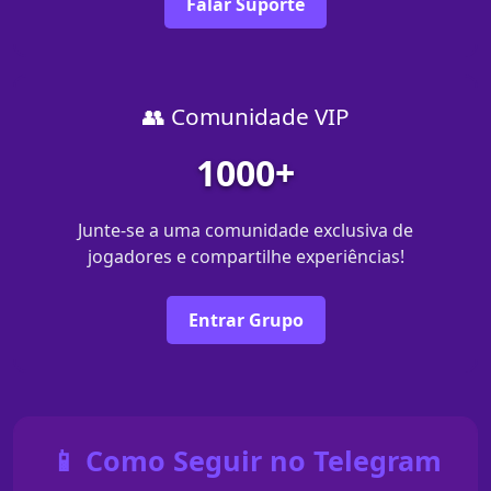
Falar Suporte
👥 Comunidade VIP
1000+
Junte-se a uma comunidade exclusiva de
jogadores e compartilhe experiências!
Entrar Grupo
📱 Como Seguir no Telegram