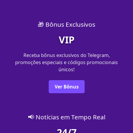
🎁 Bônus Exclusivos
VIP
Receba bônus exclusivos do Telegram,
promoções especiais e códigos promocionais
únicos!
Ver Bônus
📢 Notícias em Tempo Real
24/7