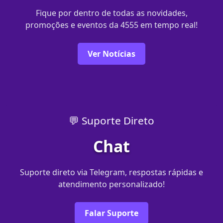
Fique por dentro de todas as novidades,
promoções e eventos da 4555 em tempo real!
Ver Notícias
💬 Suporte Direto
Chat
Suporte direto via Telegram, respostas rápidas e
atendimento personalizado!
Falar Suporte