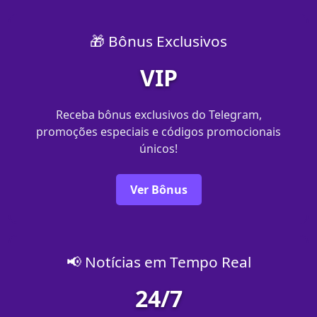
🎁 Bônus Exclusivos
VIP
Receba bônus exclusivos do Telegram,
promoções especiais e códigos promocionais
únicos!
Ver Bônus
📢 Notícias em Tempo Real
24/7