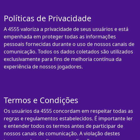
Políticas de Privacidade
A 4555 valoriza a privacidade de seus usuários e está
empenhada em proteger todas as informações
pessoais fornecidas durante o uso de nossos canais de
comunicação. Todos os dados coletados são utilizados
exclusivamente para fins de melhoria contínua da
experiência de nossos jogadores.
Termos e Condições
Os usuários da 4555 concordam em respeitar todas as
regras e regulamentos estabelecidos. É importante ler
e entender todos os termos antes de participar de
nossos canais de comunicação. A violação destes