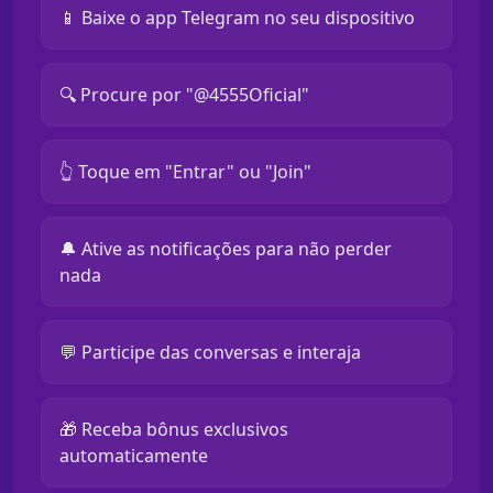
📱 Baixe o app Telegram no seu dispositivo
🔍 Procure por "@4555Oficial"
👆 Toque em "Entrar" ou "Join"
🔔 Ative as notificações para não perder
nada
💬 Participe das conversas e interaja
🎁 Receba bônus exclusivos
automaticamente