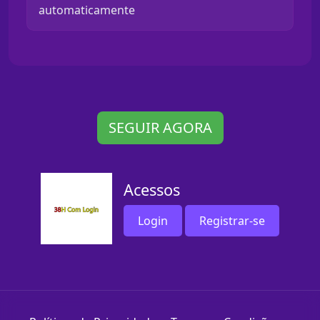
automaticamente
SEGUIR AGORA
Acessos
Login
Registrar-se