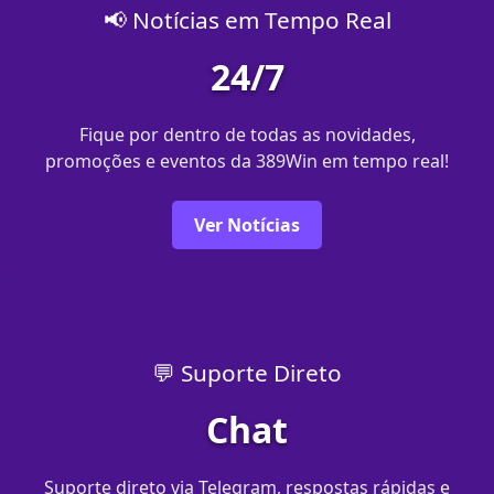
📢 Notícias em Tempo Real
24/7
Fique por dentro de todas as novidades,
promoções e eventos da 389Win em tempo real!
Ver Notícias
💬 Suporte Direto
Chat
Suporte direto via Telegram, respostas rápidas e