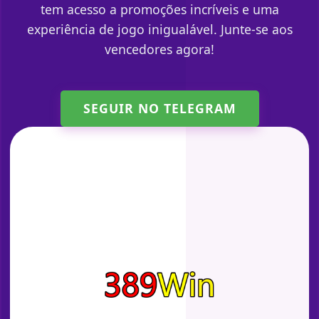
tem acesso a promoções incríveis e uma
experiência de jogo inigualável. Junte-se aos
vencedores agora!
SEGUIR NO TELEGRAM