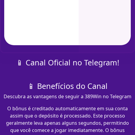
📱 Canal Oficial no Telegram!
📱 Benefícios do Canal
Descubra as vantagens de seguir a 389Win no Telegram
O bônus é creditado automaticamente em sua conta
assim que o depósito é processado. Este processo
geralmente leva apenas alguns segundos, permitindo
que você comece a jogar imediatamente. O bônus