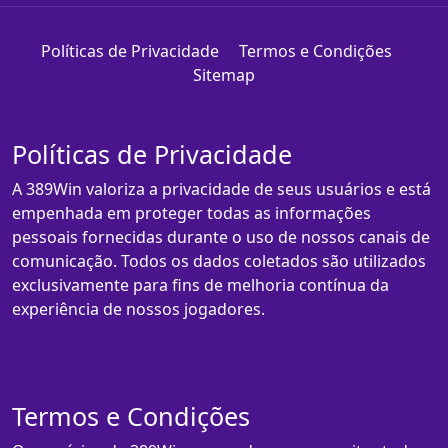
Políticas de Privacidade
Termos e Condições
Sitemap
Políticas de Privacidade
A 389Win valoriza a privacidade de seus usuários e está
empenhada em proteger todas as informações
pessoais fornecidas durante o uso de nossos canais de
comunicação. Todos os dados coletados são utilizados
exclusivamente para fins de melhoria contínua da
experiência de nossos jogadores.
Termos e Condições