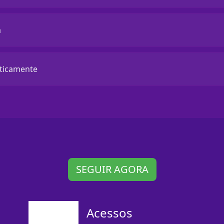
a
aticamente
SEGUIR AGORA
Acessos