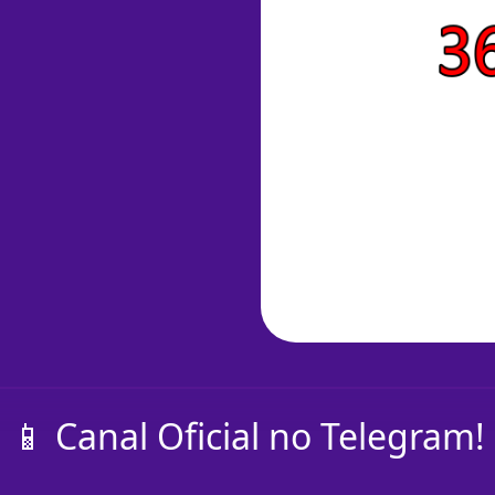
📱 Canal Oficial no Telegram!