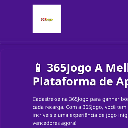
📱 365Jogo A Me
Plataforma de A
Cadastre-se na 365Jogo para ganhar bô
cada recarga. Com a 365Jogo, você tem
incríveis e uma experiência de jogo inig
vencedores agora!