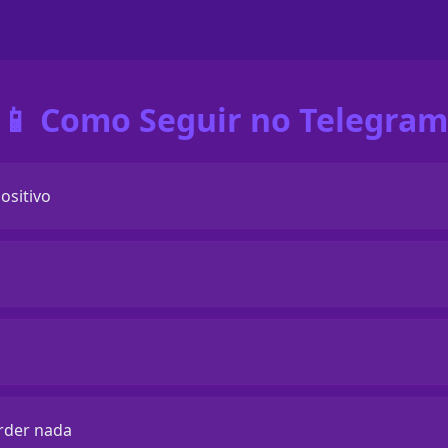
📱 Como Seguir no Telegram
ositivo
erder nada