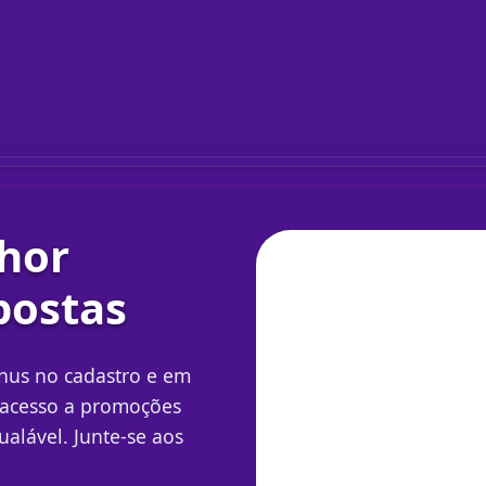
lhor
postas
nus no cadastro e em
 acesso a promoções
ualável. Junte-se aos