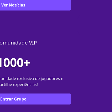
Ver Notícias
Comunidade VIP
1000+
unidade exclusiva de jogadores e
rtilhe experiências!
Entrar Grupo