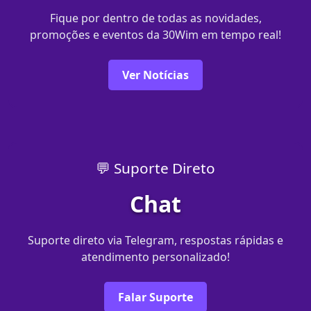
Fique por dentro de todas as novidades,
promoções e eventos da 30Wim em tempo real!
Ver Notícias
💬 Suporte Direto
Chat
Suporte direto via Telegram, respostas rápidas e
atendimento personalizado!
Falar Suporte