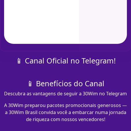
📱 Canal Oficial no Telegram!
📱 Benefícios do Canal
Descubra as vantagens de seguir a 30Wim no Telegram
A 30Wim preparou pacotes promocionais generosos —
a 30Wim Brasil convida você a embarcar numa jornada
de riqueza com nossos vencedores!