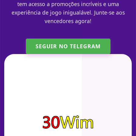
tem acesso a promoções incríveis e uma
experiência de jogo inigualável. Junte-se aos
vencedores agora!
SEGUIR NO TELEGRAM