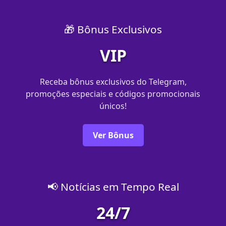
🎁 Bônus Exclusivos
VIP
Receba bônus exclusivos do Telegram,
promoções especiais e códigos promocionais
únicos!
Ver Bônus
📢 Notícias em Tempo Real
24/7