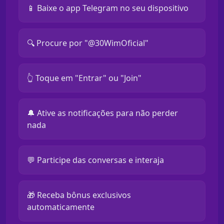
📱 Baixe o app Telegram no seu dispositivo
🔍 Procure por "@30WimOficial"
👆 Toque em "Entrar" ou "Join"
🔔 Ative as notificações para não perder
nada
💬 Participe das conversas e interaja
🎁 Receba bônus exclusivos
automaticamente