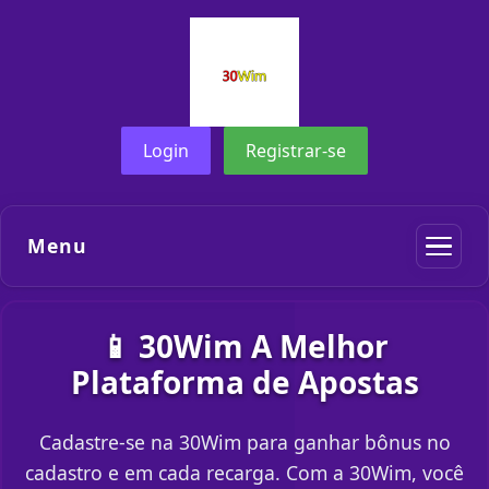
Login
Registrar-se
Menu
📱 30Wim A Melhor
Plataforma de Apostas
Cadastre-se na 30Wim para ganhar bônus no
cadastro e em cada recarga. Com a 30Wim, você