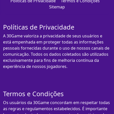
Políticas de Privacidade
Termos e Condições
Sitemap
Políticas de Privacidade
A 30Game valoriza a privacidade de seus usuários e
está empenhada em proteger todas as informações
pessoais fornecidas durante o uso de nossos canais de
comunicação. Todos os dados coletados são utilizados
exclusivamente para fins de melhoria contínua da
experiência de nossos jogadores.
Termos e Condições
Os usuários da 30Game concordam em respeitar todas
as regras e regulamentos estabelecidos. É importante