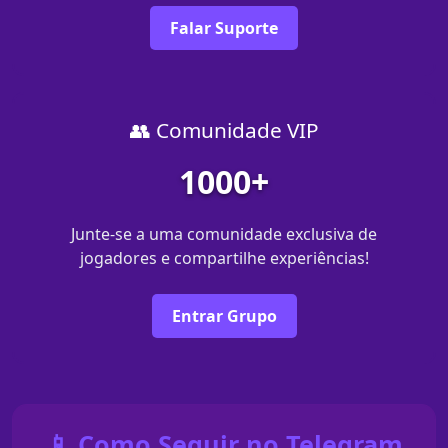
Falar Suporte
👥 Comunidade VIP
1000+
Junte-se a uma comunidade exclusiva de
jogadores e compartilhe experiências!
Entrar Grupo
📱 Como Seguir no Telegram