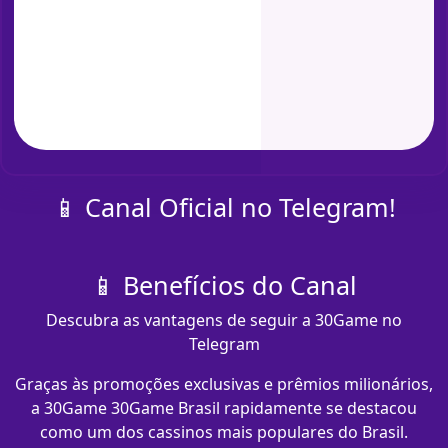
📱 Canal Oficial no Telegram!
📱 Benefícios do Canal
Descubra as vantagens de seguir a 30Game no
Telegram
Graças às promoções exclusivas e prêmios milionários,
a 30Game 30Game Brasil rapidamente se destacou
como um dos cassinos mais populares do Brasil.