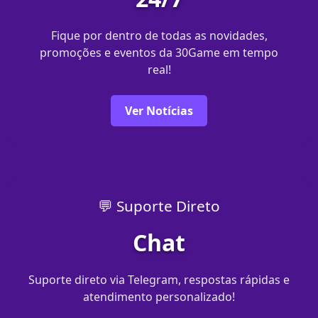
Fique por dentro de todas as novidades,
promoções e eventos da 30Game em tempo
real!
Ver Notícias
💬 Suporte Direto
Chat
Suporte direto via Telegram, respostas rápidas e
atendimento personalizado!