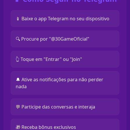
📱 Baixe o app Telegram no seu dispositivo
🔍 Procure por "@30GameOficial"
👆 Toque em "Entrar" ou "Join"
🔔 Ative as notificações para não perder
nada
💬 Participe das conversas e interaja
🎁 Receba bônus exclusivos