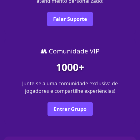
atendimento personalizado!
Falar Suporte
👥 Comunidade VIP
1000+
Junte-se a uma comunidade exclusiva de
jogadores e compartilhe experiências!
Entrar Grupo