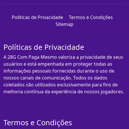
Políticas de Privacidade
Termos e Condições
Sitemap
Políticas de Privacidade
A 28G Com Paga Mesmo valoriza a privacidade de seus
usuários e está empenhada em proteger todas as
informações pessoais fornecidas durante o uso de
nossos canais de comunicação. Todos os dados
coletados são utilizados exclusivamente para fins de
melhoria contínua da experiência de nossos jogadores.
Termos e Condições