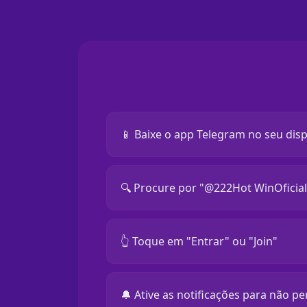
📱 Baixe o app Telegram no seu disp
🔍 Procure por "@222Hot WinOficial
👆 Toque em "Entrar" ou "Join"
🔔 Ative as notificações para não p