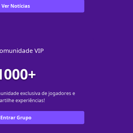
Ver Notícias
Comunidade VIP
1000+
unidade exclusiva de jogadores e
rtilhe experiências!
Entrar Grupo