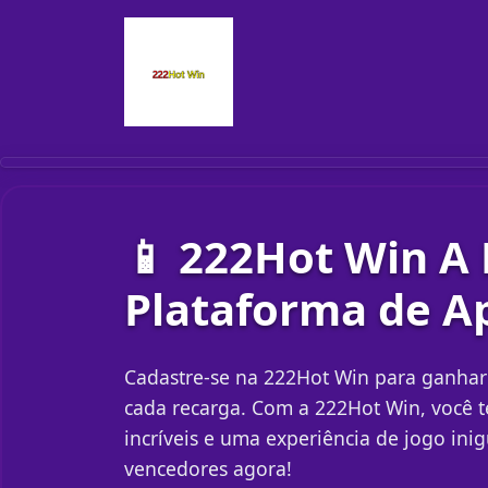
📱 222Hot Win A
Plataforma de A
Cadastre-se na 222Hot Win para ganhar
cada recarga. Com a 222Hot Win, você 
incríveis e uma experiência de jogo inig
vencedores agora!