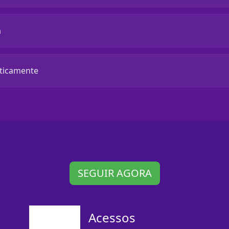
a
aticamente
SEGUIR AGORA
Acessos