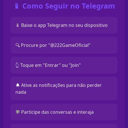
📱 Como Seguir no Telegram
📱 Baixe o app Telegram no seu dispositivo
🔍 Procure por "@222GameOficial"
👆 Toque em "Entrar" ou "Join"
🔔 Ative as notificações para não perder
nada
💬 Participe das conversas e interaja