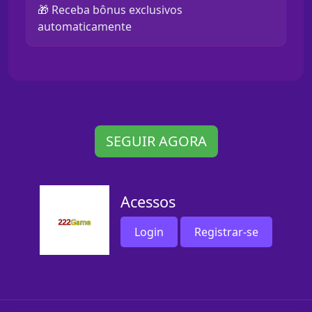
🎁 Receba bônus exclusivos
automaticamente
SEGUIR AGORA
Acessos
Login
Registrar-se