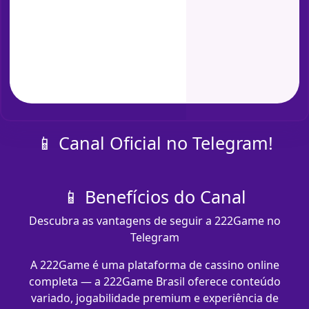
📱 Canal Oficial no Telegram!
📱 Benefícios do Canal
Descubra as vantagens de seguir a 222Game no
Telegram
A 222Game é uma plataforma de cassino online
completa — a 222Game Brasil oferece conteúdo
variado, jogabilidade premium e experiência de