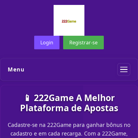
Login
Registrar-se
Menu
📱 222Game A Melhor
Plataforma de Apostas
Cadastre-se na 222Game para ganhar bônus no
cadastro e em cada recarga. Com a 222Game,