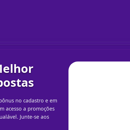
Melhor
postas
bônus no cadastro e em
em acesso a promoções
ualável. Junte-se aos