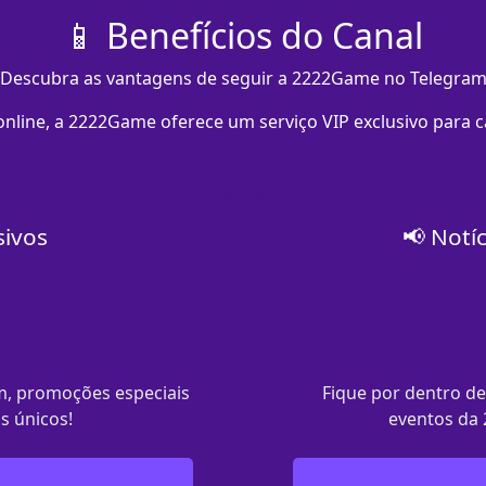
📱 Benefícios do Canal
Descubra as vantagens de seguir a 2222Game no Telegra
online, a 2222Game oferece um serviço VIP exclusivo para 
sivos
📢 Notí
m, promoções especiais
Fique por dentro d
s únicos!
eventos da