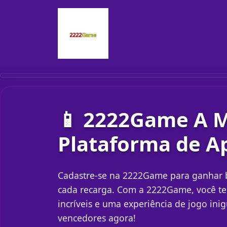
📱 2222Game A 
Plataforma de A
Cadastre-se na 2222Game para ganhar 
cada recarga. Com a 2222Game, você t
incríveis e uma experiência de jogo inig
vencedores agora!