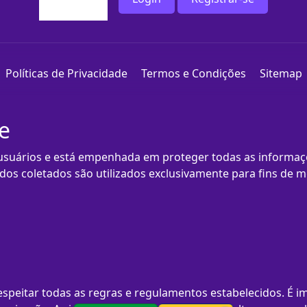
Políticas de Privacidade
Termos e Condições
Sitemap
de
 usuários e está empenhada em proteger todas as informaç
os coletados são utilizados exclusivamente para fins de m
eitar todas as regras e regulamentos estabelecidos. É im