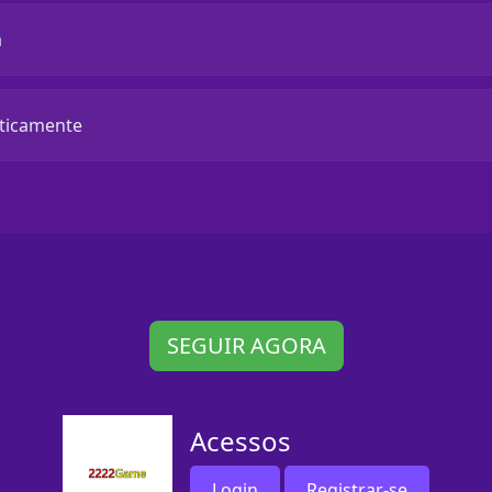
a
aticamente
SEGUIR AGORA
Acessos
Login
Registrar-se