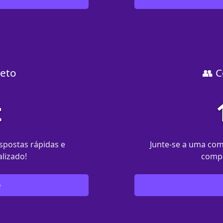
reto
👥 
t
espostas rápidas e
Junte-se a uma com
lizado!
compa
e