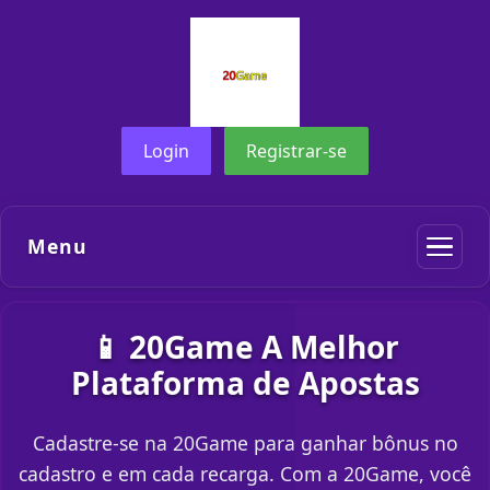
Login
Registrar-se
Menu
📱 20Game A Melhor
Plataforma de Apostas
Cadastre-se na 20Game para ganhar bônus no
cadastro e em cada recarga. Com a 20Game, você