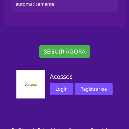
automaticamente
SEGUIR AGORA
Acessos
Login
Registrar-se