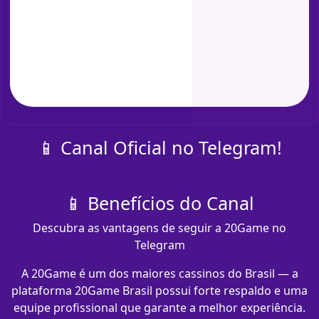
📱 Canal Oficial no Telegram!
📱 Benefícios do Canal
Descubra as vantagens de seguir a 20Game no
Telegram
A 20Game é um dos maiores cassinos do Brasil — a
plataforma 20Game Brasil possui forte respaldo e uma
equipe profissional que garante a melhor experiência.