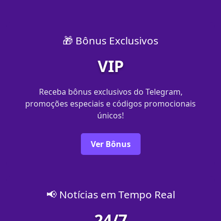
🎁 Bônus Exclusivos
VIP
Receba bônus exclusivos do Telegram,
promoções especiais e códigos promocionais
únicos!
Ver Bônus
📢 Notícias em Tempo Real
24/7