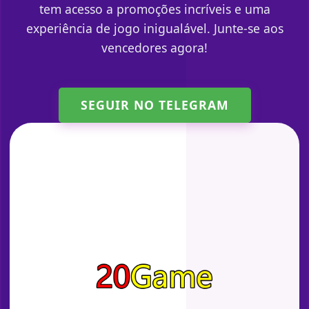
tem acesso a promoções incríveis e uma
experiência de jogo inigualável. Junte-se aos
vencedores agora!
SEGUIR NO TELEGRAM