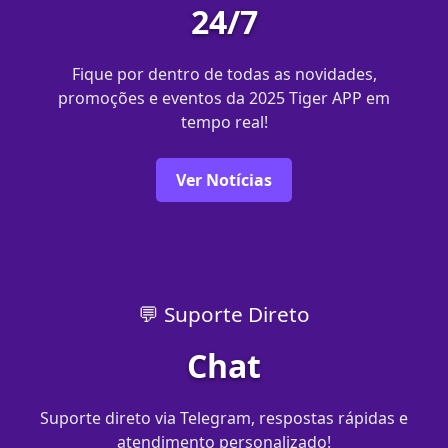
24/7
Fique por dentro de todas as novidades,
promoções e eventos da 2025 Tiger APP em
tempo real!
Ver Notícias
💬 Suporte Direto
Chat
Suporte direto via Telegram, respostas rápidas e
atendimento personalizado!