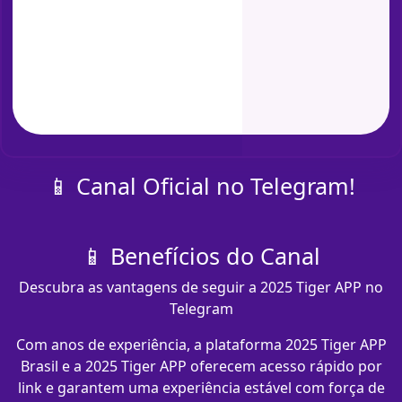
📱 Canal Oficial no Telegram!
📱 Benefícios do Canal
Descubra as vantagens de seguir a 2025 Tiger APP no
Telegram
Com anos de experiência, a plataforma 2025 Tiger APP
Brasil e a 2025 Tiger APP oferecem acesso rápido por
link e garantem uma experiência estável com força de