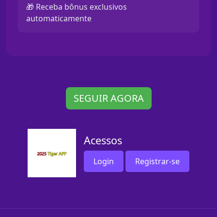
🎁 Receba bônus exclusivos
automaticamente
SEGUIR AGORA
Acessos
Login
Registrar-se