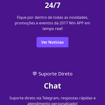
24/7
Fique por dentro de todas as novidades,
promoções e eventos da 2017 Win APP em
tempo real!
Ver Notícias
💬 Suporte Direto
Chat
Suporte direto via Telegram, respostas rápidas e
atendimento personalizado!