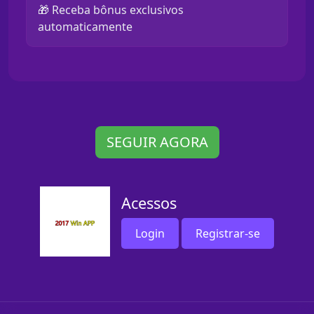
🎁 Receba bônus exclusivos
automaticamente
SEGUIR AGORA
Acessos
Login
Registrar-se