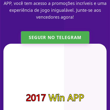
APP, você tem acesso a promoções incríveis e uma
experiência de jogo inigualável. Junte-se aos
vencedores agora!
SEGUIR NO TELEGRAM