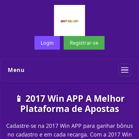
Login
Registrar-se
Menu
📱 2017 Win APP A Melhor
Plataforma de Apostas
Cadastre-se na 2017 Win APP para ganhar bônus
no cadastro e em cada recarga. Com a 2017 Win