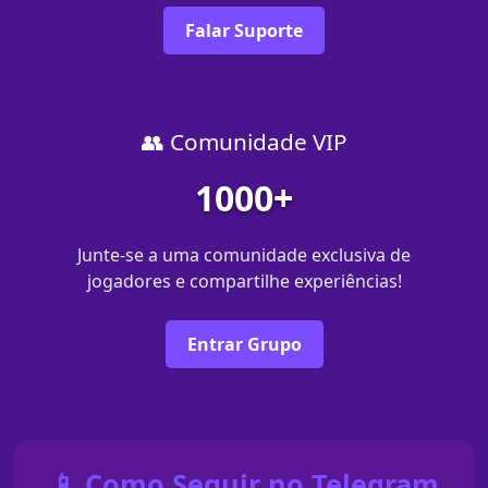
Falar Suporte
👥 Comunidade VIP
1000+
Junte-se a uma comunidade exclusiva de
jogadores e compartilhe experiências!
Entrar Grupo
📱 Como Seguir no Telegram