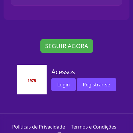
SEGUIR AGORA
Acessos
Login
Registrar-se
Políticas de Privacidade
Termos e Condições