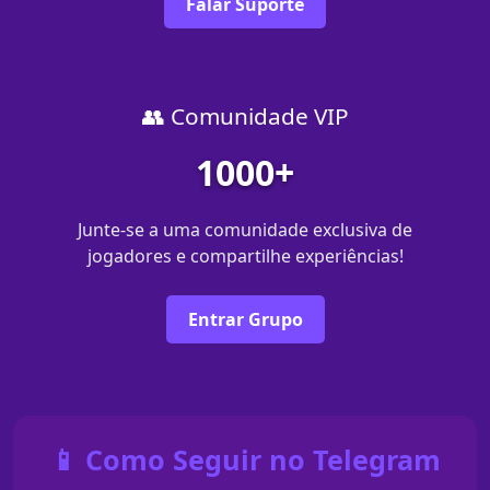
Falar Suporte
👥 Comunidade VIP
1000+
Junte-se a uma comunidade exclusiva de
jogadores e compartilhe experiências!
Entrar Grupo
📱 Como Seguir no Telegram