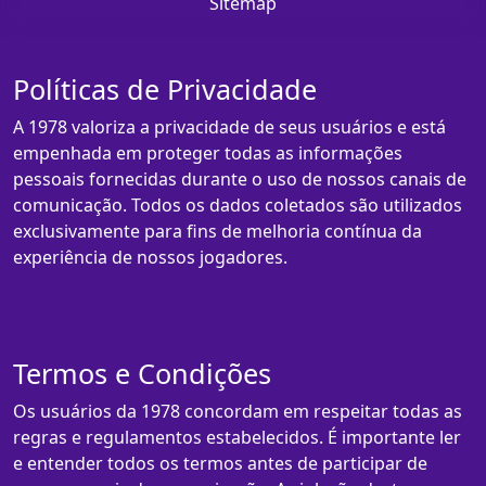
Sitemap
Políticas de Privacidade
A 1978 valoriza a privacidade de seus usuários e está
empenhada em proteger todas as informações
pessoais fornecidas durante o uso de nossos canais de
comunicação. Todos os dados coletados são utilizados
exclusivamente para fins de melhoria contínua da
experiência de nossos jogadores.
Termos e Condições
Os usuários da 1978 concordam em respeitar todas as
regras e regulamentos estabelecidos. É importante ler
e entender todos os termos antes de participar de