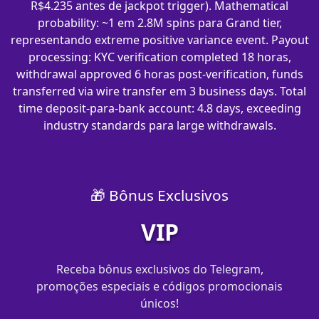
R$4.235 antes de jackpot trigger). Mathematical
probability: ~1 em 2.8M spins para Grand tier,
representando extreme positive variance event. Payout
processing: KYC verification completed 18 horas,
withdrawal approved 6 horas post-verification, funds
transferred via wire transfer em 3 business days. Total
time deposit-para-bank account: 4.8 days, exceeding
industry standards para large withdrawals.
🎁 Bônus Exclusivos
VIP
Receba bônus exclusivos do Telegram,
promoções especiais e códigos promocionais
únicos!