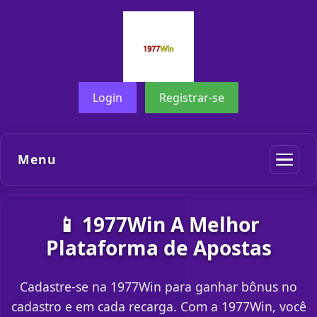
Login
Registrar-se
Menu
📱 1977Win A Melhor
Plataforma de Apostas
Cadastre-se na 1977Win para ganhar bônus no
cadastro e em cada recarga. Com a 1977Win, você