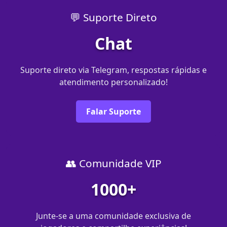
💬 Suporte Direto
Chat
Suporte direto via Telegram, respostas rápidas e
atendimento personalizado!
Falar Suporte
👥 Comunidade VIP
1000+
Junte-se a uma comunidade exclusiva de