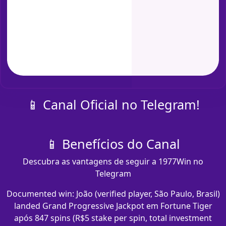
📱 Canal Oficial no Telegram!
📱 Benefícios do Canal
Descubra as vantagens de seguir a 1977Win no
Telegram
Documented win: João (verified player, São Paulo, Brasil)
landed Grand Progressive Jackpot em Fortune Tiger
após 847 spins (R$5 stake per spin, total investment