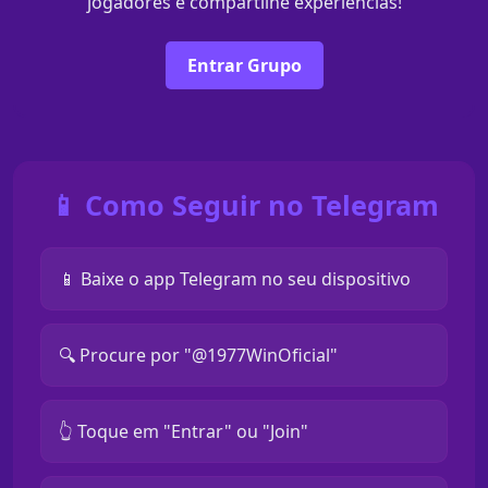
jogadores e compartilhe experiências!
Entrar Grupo
📱 Como Seguir no Telegram
📱 Baixe o app Telegram no seu dispositivo
🔍 Procure por "@1977WinOficial"
👆 Toque em "Entrar" ou "Join"