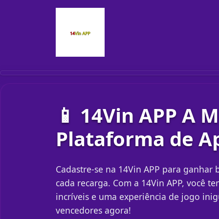
📱 14Vin APP A 
Plataforma de A
Cadastre-se na 14Vin APP para ganhar 
cada recarga. Com a 14Vin APP, você t
incríveis e uma experiência de jogo inig
vencedores agora!