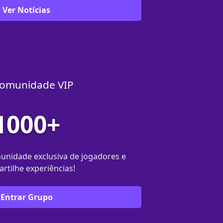
Ver Notícias
Comunidade VIP
1000+
unidade exclusiva de jogadores e
rtilhe experiências!
Entrar Grupo