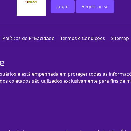
Login
Registrar-se
Políticas de Privacidade
Termos e Condições
Sitemap
de
 usuários e está empenhada em proteger todas as informaç
os coletados são utilizados exclusivamente para fins de m