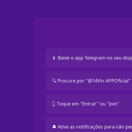
📱 Baixe o app Telegram no seu disp
🔍 Procure por "@14Vin APPOficial"
👆 Toque em "Entrar" ou "Join"
🔔 Ative as notificações para não p