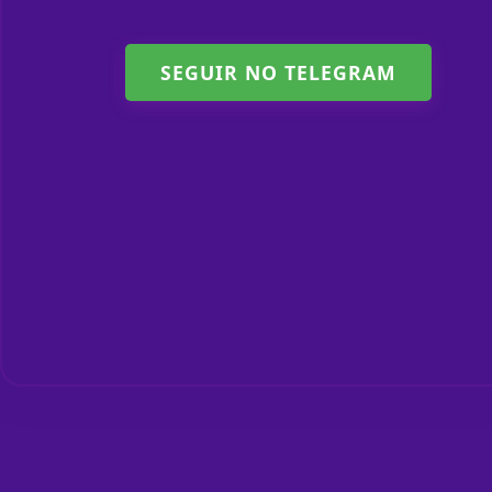
SEGUIR NO TELEGRAM